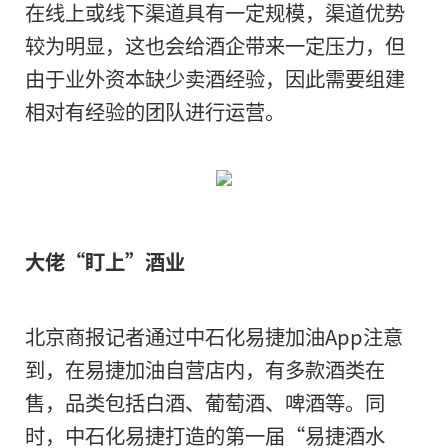
在线上或线下渠道具有一定规模，渠道优势
较为明显，这也会给酒企带来一定压力，但
随着“6·18”购物节时间
由于业外资本缺少卖酒经验，因此需要组建
本也陆续开展“6·18”相
相对有经验的团队进行运营。
2022
大佬“盯上”酒业
长按二维码 
北京商报记者通过中石化易捷加油App注意
到，在易捷加油自营店内，有多款酒类在
售，品类包括白酒、葡萄酒、啤酒等。同
时，中石化易捷打造的第一届“易捷酒水