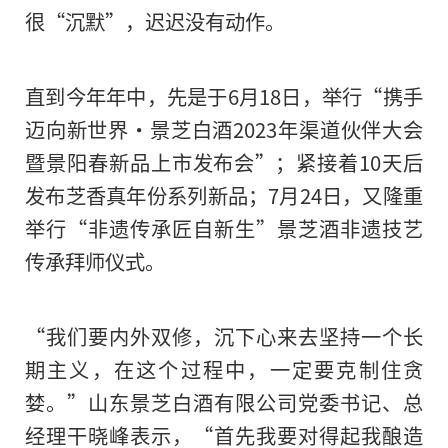
很“沉默”，迟迟没有动作。
一改华润入主后的“沉默”
直到今年年中，先是于6月18日，举行“携手
迈向新世界·景芝白酒2023年渠道伙伴大会
暨景阳春新品上市发布会”；紧接着10天后
2023
发布芝香真年份系列新品；7月24日，又隆重
长按二维码 
举行“非遗传承匠自新生”景芝酒非遗技艺
传承拜师仪式。
“我们要内外双修，沉下心来去坚持一个长
期主义，在这个过程中，一定要克制住贪
婪。”山东景芝白酒有限公司党委书记、总
经理干晓峰表示，“首先我要对得起我酿造