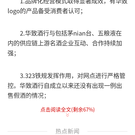
1.品牌化经营模式取得显著成效，有华致
logo的产品备受消费者认可；
2.华致酒行与包括茅nian台、五粮液在
内的供应链上游名酒企业互动、合作持续加
强；
3.323铁规发挥作用，对网点进行严格管
控。华致酒行自成立以来还没有出现一例出
售假酒的情况；
点击阅读全文(剩余
67
%)
4.产品越来越丰富，终端客户发展越来越
好。今后，全球的名酒找华致，就可以一站
热点新闻