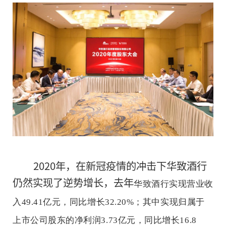
5月11日，华致酒行召开20
会。在会议举办过程中，华
向东以“五大成绩，八大部
得的成绩，并讲明了未来的
2021
2020年，在新冠疫情的冲击下华致酒行
仍然实现了逆势增长，去年
长按二维码 
华致酒行实现营业收
入49.41亿元，同比增长32.20%；其中实现归属于
上市公司股东的净利润3.73亿元，同比增长16.8